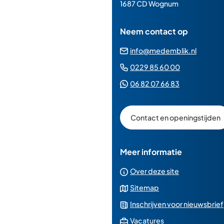
paginainhoud
1687 CD Wognum
Neem contact op
(Verwij
info@medemblik.nl
naar
(Verwijst
0229 85 60 00
een
naar
(Verwijst
06 82 07 66 83
e-
een
naar
mailad
telefoonn
een
Contact en openingstijden
Whatsapp
telefoonnu
Meer informatie
Over deze site
Sitemap
Inschrijven voor nieuwsbrief
(Verwijst
Vacatures