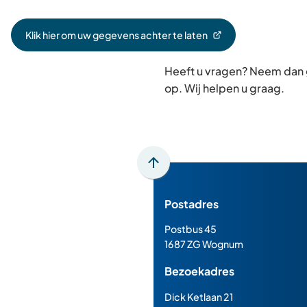
Klik hier om uw gegevens achter te laten
(Verwijst
naar
Heeft u vragen? Neem dan
een
externe
op. Wij helpen u graag.
website)
Scroll
naar
Postadres
boven
naar
Postbus 45
het
1687 ZG Wognum
begin
Bezoekadres
van
de
Dick Ketlaan 21