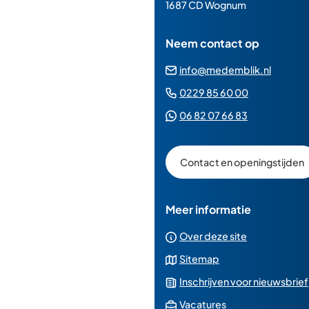
paginainhoud
1687 CD Wognum
Neem contact op
(Verwij
info@medemblik.nl
naar
(Verwijst
0229 85 60 00
een
naar
(Verwijst
06 82 07 66 83
e-
een
naar
mailad
telefoonn
een
Contact en openingstijden
Whatsapp
telefoonnu
Meer informatie
Over deze site
Sitemap
Inschrijven voor nieuwsbrief
(Verwijst
Vacatures