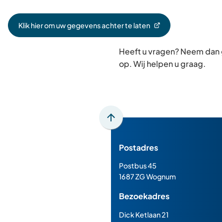
Klik hier om uw gegevens achter te laten
(Verwijst
naar
Heeft u vragen? Neem dan
een
externe
op. Wij helpen u graag.
website)
Scroll
naar
Postadres
boven
naar
Postbus 45
het
1687 ZG Wognum
begin
Bezoekadres
van
de
Dick Ketlaan 21