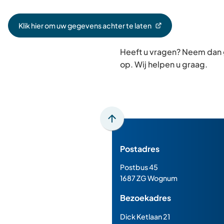
Klik hier om uw gegevens achter te laten
(Verwijst
naar
Heeft u vragen? Neem dan
een
externe
op. Wij helpen u graag.
website)
Scroll
naar
Postadres
boven
naar
Postbus 45
het
1687 ZG Wognum
begin
Bezoekadres
van
de
Dick Ketlaan 21