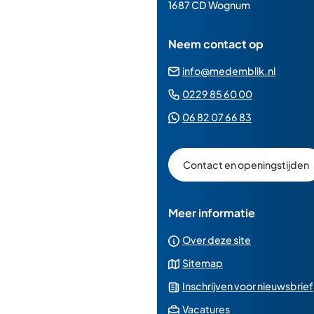
paginainhoud
1687 CD Wognum
Neem contact op
(Verwij
info@medemblik.nl
naar
(Verwijst
0229 85 60 00
een
naar
(Verwijst
06 82 07 66 83
e-
een
naar
mailad
telefoonn
een
Contact en openingstijden
Whatsapp
telefoonnu
Meer informatie
Over deze site
Sitemap
Inschrijven voor nieuwsbrief
(Verwijst
Vacatures