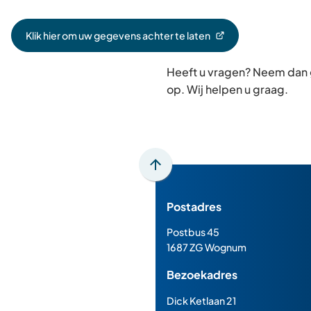
Klik hier om uw gegevens achter te laten
(Verwijst
naar
Heeft u vragen? Neem dan
een
externe
op. Wij helpen u graag.
website)
Scroll
naar
Postadres
boven
naar
Postbus 45
het
1687 ZG Wognum
begin
Bezoekadres
van
de
Dick Ketlaan 21