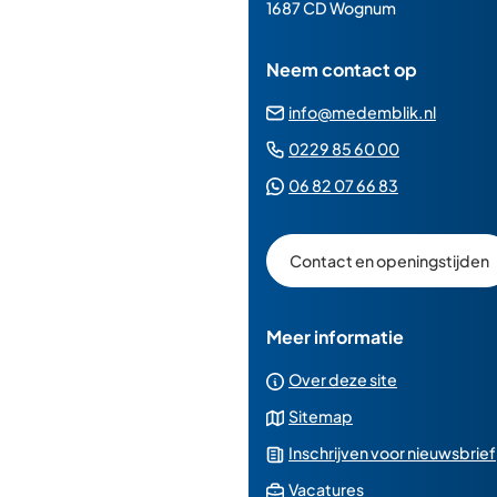
paginainhoud
1687 CD Wognum
Neem contact op
(Verwij
info@medemblik.nl
naar
(Verwijst
0229 85 60 00
een
naar
(Verwijst
06 82 07 66 83
e-
een
naar
mailad
telefoonn
een
Contact en openingstijden
Whatsapp
telefoonnu
Meer informatie
Over deze site
Sitemap
Inschrijven voor nieuwsbrief
(Verwijst
Vacatures