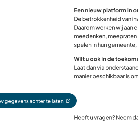
Een nieuw platform in o
De betrokkenheid van in
Daarom werken wij aan e
meedenken, meepraten e
spelen in hun gemeente, 
Wilt u ook in de toekom
Laat dan via onderstaand
manier beschikbaar is om
uw gegevens achter te laten
Heeft u vragen? Neem d