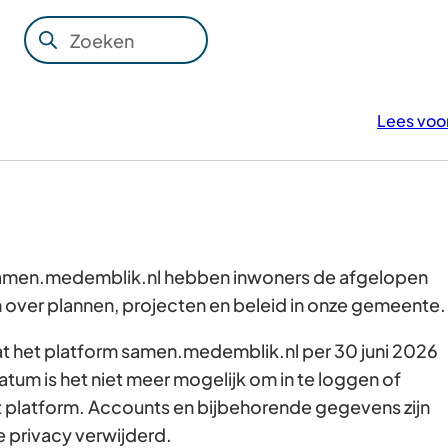
Zoeken
Wanneer
resultaten
beschikbaar
Lees voo
zijn
kun
je
hierdoor
navigeren
door
 samen.medemblik.nl hebben inwoners de afgelopen
pijl
over plannen, projecten en beleid in onze gemeente
omhoog
dat het platform samen.medemblik.nl per 30 juni 2026
en
atum is het niet meer mogelijk om in te loggen of
omlaag
t platform. Accounts en bijbehorende gegevens zijn
te
e privacy verwijderd.
gebruiken.