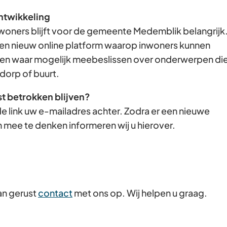
Gebruik
ntwikkeling
de
woners blijft voor de gemeente Medemblik belangrijk
enter-
en nieuw online platform waarop inwoners kunnen
toets
n waar mogelijk meebeslissen over onderwerpen di
om
dorp of buurt.
een
st betrokken blijven?
waarde
e link uw e-mailadres achter. Zodra er een nieuwe
te
 mee te denken informeren wij u hierover.
selecteren.
an gerust
contact
met ons op. Wij helpen u graag.