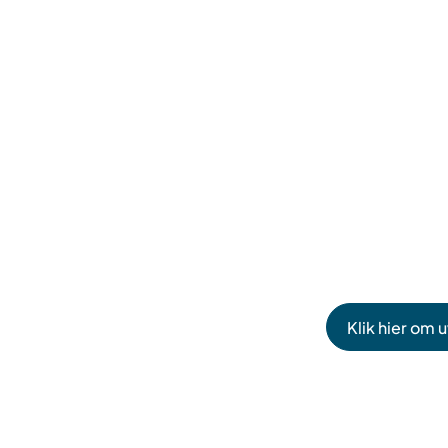
Klik hier om 
(Verwijst
naar
een
externe
website)