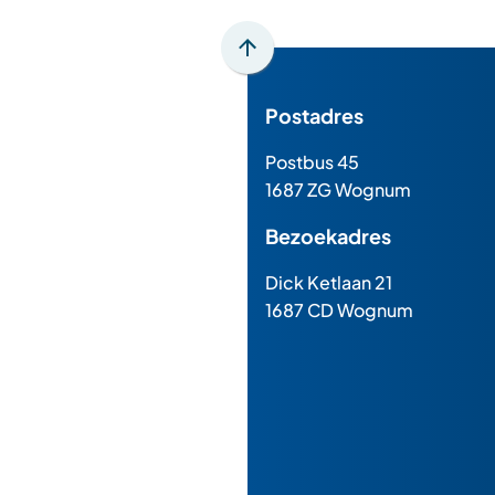
Scroll
naar
Postadres
boven
naar
Postbus 45
het
1687 ZG Wognum
begin
van
Bezoekadres
de
paginainhoud
Dick Ketlaan 21
1687 CD Wognum