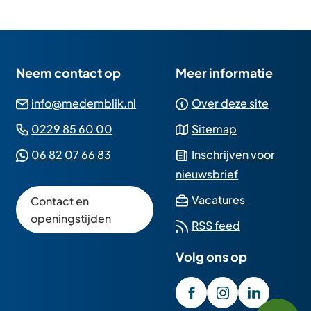
Neem contact op
Meer informatie
(Verwijst
info@medemblik.nl
Over deze site
naar
(Verwijst
0229 85 60 00
Sitemap
een
naar
(Verwijst
06 82 07 66 83
Inschrijven voor
e-
een
naar
nieuwsbrief
mailadres)
telefoonnummer)
een
(Verwijst
Vacatures
Contact en
Whatsapp
naar
openingstijden
RSS feed
telefoonnummer)
een
Volg ons op
externe
website)
/GemeenteMedembli
(Verwijst
gemeente_med
(Verwijst
gemeente
(Verwijst