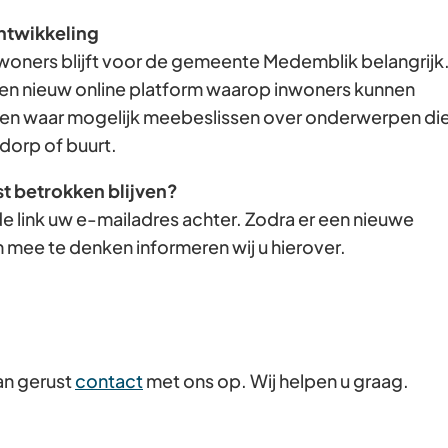
Gebruik
ntwikkeling
de
woners blijft voor de gemeente Medemblik belangrijk
enter-
en nieuw online platform waarop inwoners kunnen
toets
n waar mogelijk meebeslissen over onderwerpen di
om
dorp of buurt.
een
st betrokken blijven?
waarde
e link uw e-mailadres achter. Zodra er een nieuwe
te
 mee te denken informeren wij u hierover.
selecteren.
an gerust
contact
met ons op. Wij helpen u graag.