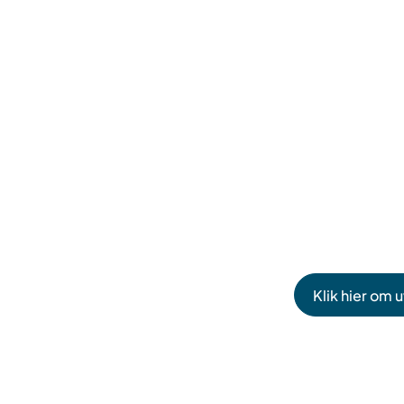
Klik hier om 
(Verwijst
naar
een
externe
website)