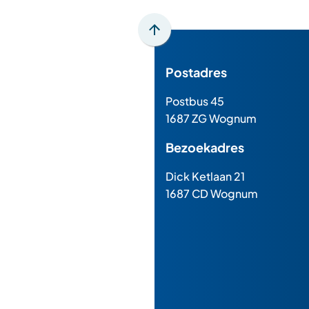
Scroll
naar
Postadres
boven
naar
Postbus 45
het
1687 ZG Wognum
begin
van
Bezoekadres
de
paginainhoud
Dick Ketlaan 21
1687 CD Wognum