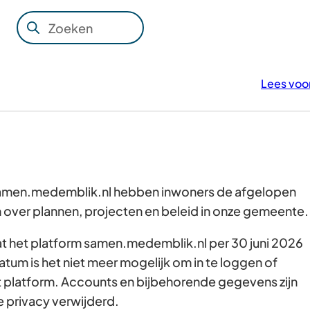
Zoeken
Wanneer
resultaten
beschikbaar
Lees voo
zijn
kun
je
hierdoor
navigeren
door
 samen.medemblik.nl hebben inwoners de afgelopen
pijl
over plannen, projecten en beleid in onze gemeente
omhoog
dat het platform samen.medemblik.nl per 30 juni 2026
en
atum is het niet meer mogelijk om in te loggen of
omlaag
t platform. Accounts en bijbehorende gegevens zijn
te
e privacy verwijderd.
gebruiken.