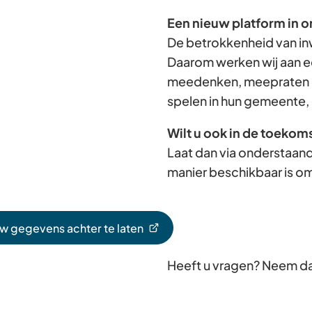
Een nieuw platform in o
De betrokkenheid van in
Daarom werken wij aan e
meedenken, meepraten e
spelen in hun gemeente, 
Wilt u ook in de toekom
Laat dan via onderstaand
manier beschikbaar is om
uw gegevens achter te laten
Heeft u vragen? Neem d