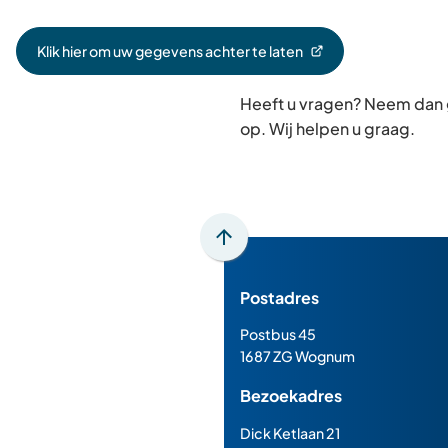
Klik hier om uw gegevens achter te laten
(Verwijst
naar
Heeft u vragen? Neem dan
een
externe
op. Wij helpen u graag.
website)
Scroll
naar
Postadres
boven
naar
Postbus 45
het
1687 ZG Wognum
begin
Bezoekadres
van
de
Dick Ketlaan 21