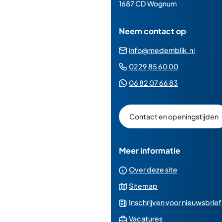
paginainhoud
1687 CD Wognum
Neem contact op
(Verwij
info@medemblik.nl
naar
(Verwijst
0229 85 60 00
een
naar
(Verwijst
06 82 07 66 83
e-
een
naar
mailad
telefoonn
een
Contact en openingstijden
Whatsapp
telefoonnu
Meer informatie
Over deze site
Sitemap
Inschrijven voor nieuwsbrief
(Verwijst
Vacatures