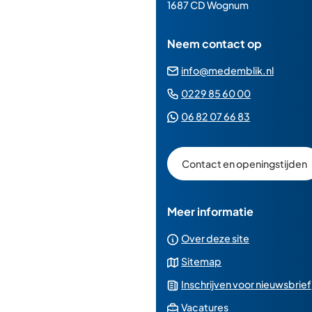
paginainhoud
1687 CD Wognum
Neem contact op
(Verwij
info@medemblik.nl
naar
(Verwijst
0229 85 60 00
een
naar
(Verwijst
06 82 07 66 83
e-
een
naar
mailad
telefoonn
een
Contact en openingstijden
Whatsapp
telefoonnu
Meer informatie
Over deze site
Sitemap
Inschrijven voor nieuwsbrief
(Verwijst
Vacatures