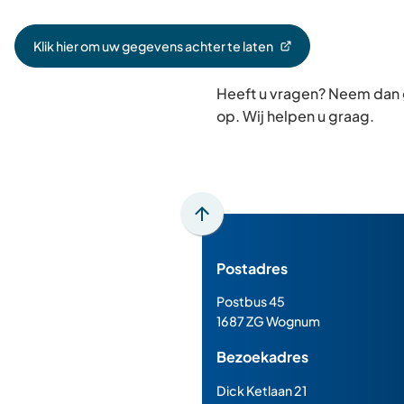
Klik hier om uw gegevens achter te laten
(Verwijst
naar
Heeft u vragen? Neem dan
een
externe
op. Wij helpen u graag.
website)
Scroll
naar
Postadres
boven
naar
Postbus 45
het
1687 ZG Wognum
begin
Bezoekadres
van
de
Dick Ketlaan 21