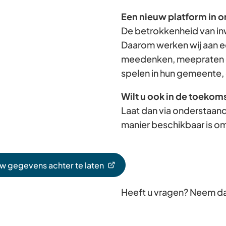
Een nieuw platform in o
De betrokkenheid van in
Daarom werken wij aan e
meedenken, meepraten e
spelen in hun gemeente, 
Wilt u ook in de toekom
Laat dan via onderstaand
manier beschikbaar is om
uw gegevens achter te laten
Heeft u vragen? Neem d