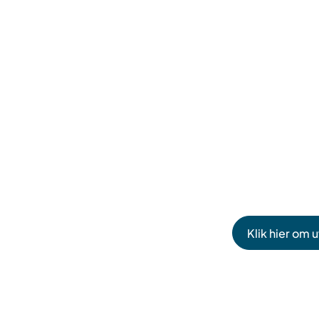
Klik hier om 
(Verwijst
naar
een
externe
website)