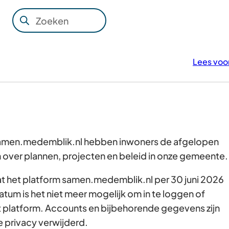
Zoeken
Wanneer
resultaten
beschikbaar
Lees voo
zijn
kun
je
hierdoor
navigeren
door
 samen.medemblik.nl hebben inwoners de afgelopen
pijl
over plannen, projecten en beleid in onze gemeente
omhoog
dat het platform samen.medemblik.nl per 30 juni 2026
en
atum is het niet meer mogelijk om in te loggen of
omlaag
t platform. Accounts en bijbehorende gegevens zijn
te
e privacy verwijderd.
gebruiken.