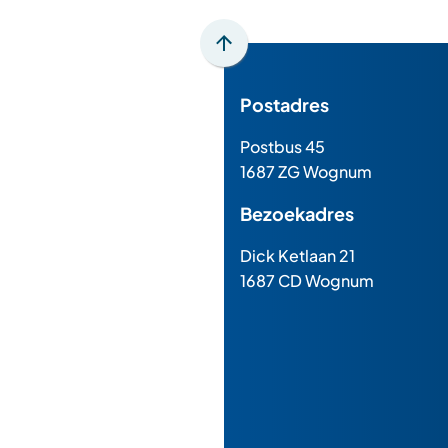
Scroll
naar
Postadres
boven
naar
Postbus 45
het
1687 ZG Wognum
begin
van
Bezoekadres
de
paginainhoud
Dick Ketlaan 21
1687 CD Wognum