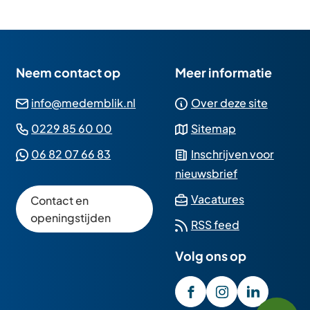
Neem contact op
Meer informatie
(Verwijst
info@medemblik.nl
Over deze site
naar
(Verwijst
0229 85 60 00
Sitemap
een
naar
(Verwijst
06 82 07 66 83
Inschrijven voor
e-
een
naar
nieuwsbrief
mailadres)
telefoonnummer)
een
(Verwijst
Vacatures
Contact en
Whatsapp
naar
openingstijden
RSS feed
telefoonnummer)
een
Volg ons op
externe
website)
/GemeenteMedembli
(Verwijst
gemeente_med
(Verwijst
gemeente
(Verwijst