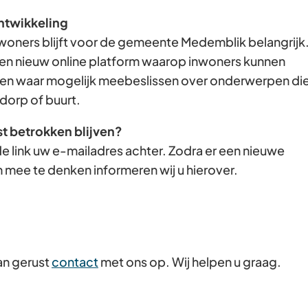
Gebruik
ntwikkeling
de
woners blijft voor de gemeente Medemblik belangrijk
enter-
en nieuw online platform waarop inwoners kunnen
toets
n waar mogelijk meebeslissen over onderwerpen di
om
dorp of buurt.
een
st betrokken blijven?
waarde
e link uw e-mailadres achter. Zodra er een nieuwe
te
 mee te denken informeren wij u hierover.
selecteren.
an gerust
contact
met ons op. Wij helpen u graag.