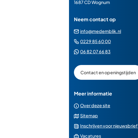
paginainhoud
1687 CD Wognum
Neem contact op
(Verwij
info@medemblik.nl
naar
(Verwijst
0229 85 60 00
een
naar
(Verwijst
06 82 07 66 83
e-
een
naar
mailad
telefoonn
een
Contact en openingstijden
Whatsapp
telefoonnu
Meer informatie
Over deze site
Sitemap
Inschrijven voor nieuwsbrief
(Verwijst
Vacatures