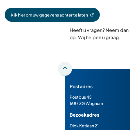
Klik hier om uw gegevens achter te laten
(Verwijst
naar
Heeft u vragen? Neem dan
een
externe
op. Wij helpen u graag.
website)
Scroll
naar
Postadres
boven
naar
Postbus 45
het
1687 ZG Wognum
begin
Bezoekadres
van
de
Dick Ketlaan 21