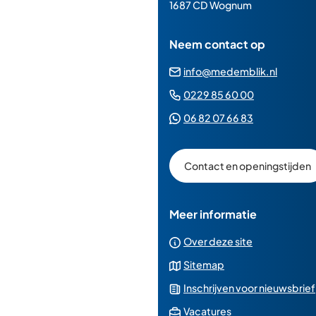
paginainhoud
1687 CD Wognum
Neem contact op
(Verwij
info@medemblik.nl
naar
(Verwijst
0229 85 60 00
een
naar
(Verwijst
06 82 07 66 83
e-
een
naar
mailad
telefoonn
een
Contact en openingstijden
Whatsapp
telefoonnu
Meer informatie
Over deze site
Sitemap
Inschrijven voor nieuwsbrief
(Verwijst
Vacatures