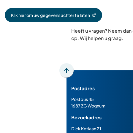
Klik hier om uw gegevens achter te laten
(Verwijst
naar
Heeft u vragen? Neem dan
een
externe
op. Wij helpen u graag.
website)
Scroll
naar
Postadres
boven
naar
Postbus 45
het
1687 ZG Wognum
begin
Bezoekadres
van
de
Dick Ketlaan 21