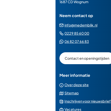
paginainhoud
1687 CD Wognum
Neem contact op
(Verwij
info@medemblik.nl
naar
(Verwijst
0229 85 60 00
een
naar
(Verwijst
06 82 07 66 83
e-
een
naar
mailad
telefoonn
een
Contact en openingstijden
Whatsapp
telefoonnu
Meer informatie
Over deze site
Sitemap
Inschrijven voor nieuwsbrief
(Verwijst
Vacatures