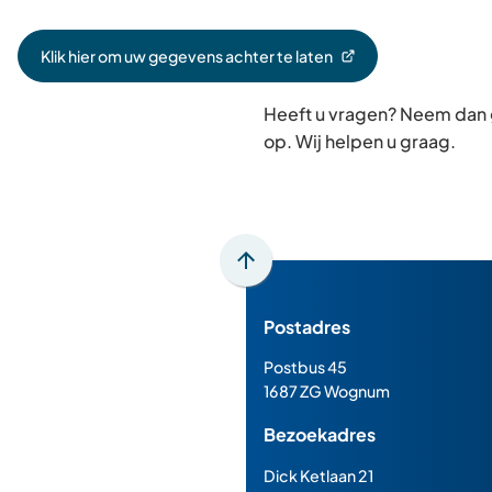
Klik hier om uw gegevens achter te laten
(Verwijst
naar
Heeft u vragen? Neem dan
een
externe
op. Wij helpen u graag.
website)
Scroll
naar
Postadres
boven
naar
Postbus 45
het
1687 ZG Wognum
begin
Bezoekadres
van
de
Dick Ketlaan 21