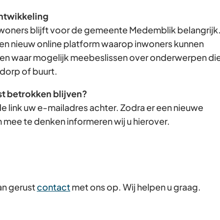
Gebruik
ntwikkeling
de
woners blijft voor de gemeente Medemblik belangrijk
enter-
en nieuw online platform waarop inwoners kunnen
toets
n waar mogelijk meebeslissen over onderwerpen di
om
dorp of buurt.
een
st betrokken blijven?
waarde
e link uw e-mailadres achter. Zodra er een nieuwe
te
 mee te denken informeren wij u hierover.
selecteren.
an gerust
contact
met ons op. Wij helpen u graag.