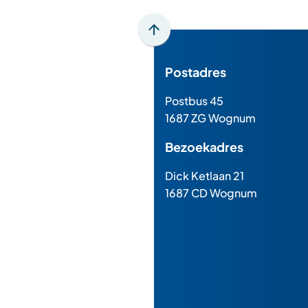
Scroll
naar
Postadres
boven
naar
Postbus 45
het
1687 ZG Wognum
begin
van
Bezoekadres
de
paginainhoud
Dick Ketlaan 21
1687 CD Wognum