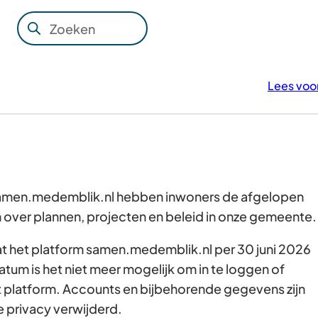
Zoeken
Wanneer
resultaten
beschikbaar
Lees voo
zijn
kun
je
hierdoor
navigeren
door
 samen.medemblik.nl hebben inwoners de afgelopen
pijl
over plannen, projecten en beleid in onze gemeente
omhoog
dat het platform samen.medemblik.nl per 30 juni 2026
en
atum is het niet meer mogelijk om in te loggen of
omlaag
t platform. Accounts en bijbehorende gegevens zijn
te
e privacy verwijderd.
gebruiken.