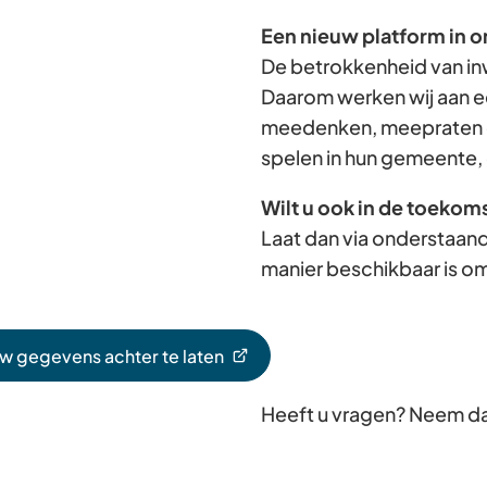
Een nieuw platform in o
De betrokkenheid van in
Daarom werken wij aan e
meedenken, meepraten e
spelen in hun gemeente, 
Wilt u ook in de toekom
Laat dan via onderstaand
manier beschikbaar is om
uw gegevens achter te laten
Heeft u vragen? Neem d