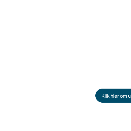
Klik hier om 
(Verwijst
naar
een
externe
website)