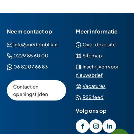
Neem contact op
Meer informatie
(Verwijst
info@medemblik.nl
Over deze site
naar
(Verwijst
0229 85 60 00
Sitemap
een
naar
(Verwijst
06 82 07 66 83
Inschrijven voor
e-
een
naar
nieuwsbrief
mailadres)
telefoonnummer)
een
(Verwijst
Vacatures
Contact en
Whatsapp
naar
openingstijden
RSS feed
telefoonnummer)
een
Volg ons op
externe
website)
/GemeenteMedembli
(Verwijst
gemeente_med
(Verwijst
gemeente
(Verwijst