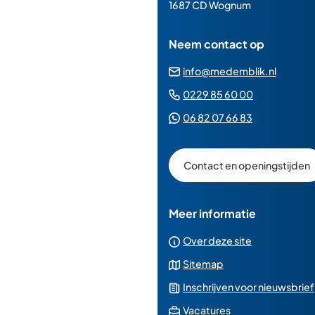
paginainhoud
1687 CD Wognum
Neem contact op
(Verwij
info@medemblik.nl
naar
(Verwijst
0229 85 60 00
een
naar
(Verwijst
06 82 07 66 83
e-
een
naar
mailad
telefoonn
een
Contact en openingstijden
Whatsapp
telefoonnu
Meer informatie
Over deze site
Sitemap
Inschrijven voor nieuwsbrief
(Verwijst
Vacatures