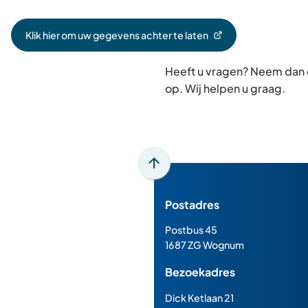
Klik hier om uw gegevens achter te laten
(Verwijst
naar
Heeft u vragen? Neem dan
een
externe
op. Wij helpen u graag.
website)
Scroll
naar
Postadres
boven
naar
Postbus 45
het
1687 ZG Wognum
begin
Bezoekadres
van
de
Dick Ketlaan 21