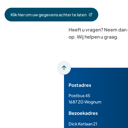
Klik hier om uw gegevens achter te laten
(Verwijst
naar
Heeft u vragen? Neem dan
een
externe
op. Wij helpen u graag.
website)
Scroll
naar
Postadres
boven
naar
Postbus 45
het
1687 ZG Wognum
begin
Bezoekadres
van
de
Dick Ketlaan 21