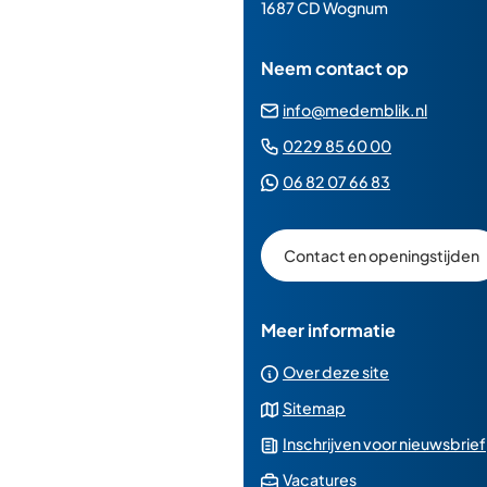
paginainhoud
1687 CD Wognum
Neem contact op
(Verwij
info@medemblik.nl
naar
(Verwijst
0229 85 60 00
een
naar
(Verwijst
06 82 07 66 83
e-
een
naar
mailad
telefoonn
een
Contact en openingstijden
Whatsapp
telefoonnu
Meer informatie
Over deze site
Sitemap
Inschrijven voor nieuwsbrief
(Verwijst
Vacatures