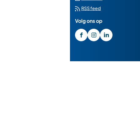
naar
RSS feed
een
Volg ons op
externe
website)
/GemeenteMedemblik
(Verwijst
gemeente_medembl
(Verwijst
gemeente-
(Verwijst
medemblik
naar
naar
naar
een
een
een
externe
externe
externe
website)
website)
website)