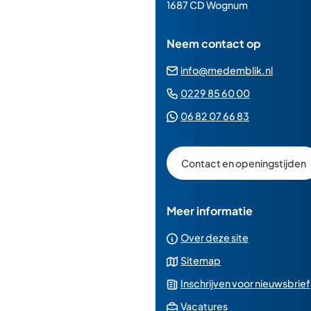
paginainhoud
1687 CD Wognum
Neem contact op
(Verwij
info@medemblik.nl
naar
(Verwijst
0229 85 60 00
een
naar
(Verwijst
06 82 07 66 83
e-
een
naar
mailad
telefoonn
een
Contact en openingstijden
Whatsapp
telefoonnu
Meer informatie
Over deze site
Sitemap
Inschrijven voor nieuwsbrief
(Verwijst
Vacatures