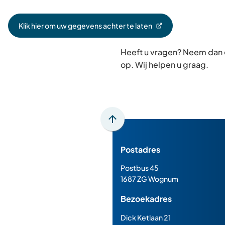
Klik hier om uw gegevens achter te laten
(Verwijst
naar
Heeft u vragen? Neem dan
een
externe
op. Wij helpen u graag.
website)
Scroll
naar
Postadres
boven
naar
Postbus 45
het
1687 ZG Wognum
begin
Bezoekadres
van
de
Dick Ketlaan 21