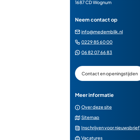
paginainhoud
1687 CD Wognum
Neem contact op
(Verwij
info@medemblik.nl
naar
(Verwijst
0229 85 60 00
een
naar
(Verwijst
06 82 07 66 83
e-
een
naar
mailad
telefoonn
een
Contact en openingstijden
Whatsapp
telefoonnu
Meer informatie
Over deze site
Sitemap
Inschrijven voor nieuwsbrief
(Verwijst
Vacatures