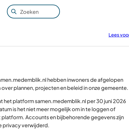
Zoeken
Wanneer
resultaten
beschikbaar
Lees voo
zijn
kun
je
hierdoor
navigeren
door
 samen.medemblik.nl hebben inwoners de afgelopen
pijl
over plannen, projecten en beleid in onze gemeente
omhoog
dat het platform samen.medemblik.nl per 30 juni 2026
en
atum is het niet meer mogelijk om in te loggen of
omlaag
t platform. Accounts en bijbehorende gegevens zijn
te
e privacy verwijderd.
gebruiken.