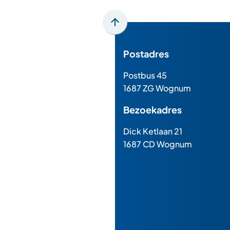
Scroll
naar
Postadres
boven
naar
Postbus 45
het
1687 ZG Wognum
begin
van
Bezoekadres
de
paginainhoud
Dick Ketlaan 21
1687 CD Wognum