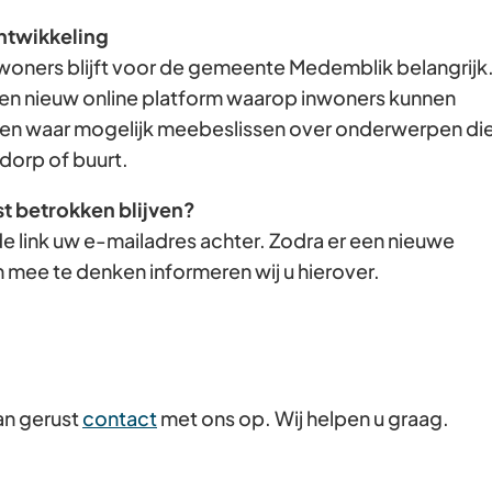
Gebruik
ntwikkeling
de
woners blijft voor de gemeente Medemblik belangrijk
enter-
en nieuw online platform waarop inwoners kunnen
toets
n waar mogelijk meebeslissen over onderwerpen di
om
dorp of buurt.
een
st betrokken blijven?
waarde
e link uw e-mailadres achter. Zodra er een nieuwe
te
 mee te denken informeren wij u hierover.
selecteren.
an gerust
contact
met ons op. Wij helpen u graag.