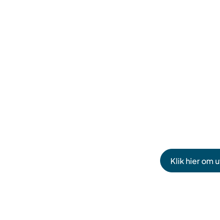
Klik hier om 
(Verwijst
naar
een
externe
website)