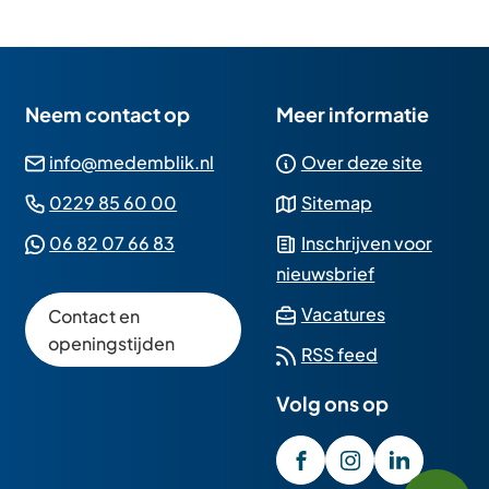
Neem contact op
Meer informatie
(Verwijst
info@medemblik.nl
Over deze site
naar
(Verwijst
0229 85 60 00
Sitemap
een
naar
(Verwijst
06 82 07 66 83
Inschrijven voor
e-
een
naar
nieuwsbrief
mailadres)
telefoonnummer)
een
(Verwijst
Vacatures
Contact en
Whatsapp
naar
openingstijden
RSS feed
telefoonnummer)
een
Volg ons op
externe
website)
/GemeenteMedembli
(Verwijst
gemeente_med
(Verwijst
gemeente
(Verwijst