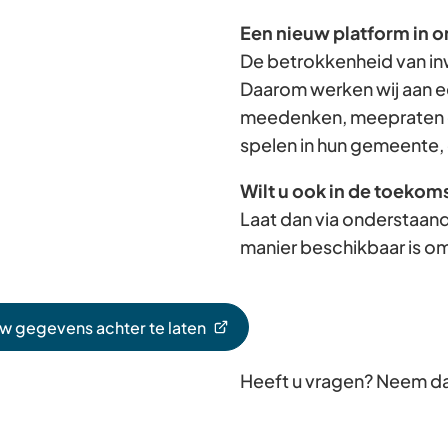
Een nieuw platform in o
De betrokkenheid van in
Daarom werken wij aan e
meedenken, meepraten e
spelen in hun gemeente, 
Wilt u ook in de toekom
Laat dan via onderstaand
manier beschikbaar is om
uw gegevens achter te laten
Heeft u vragen? Neem d