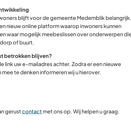
Gebruik
ntwikkeling
de
woners blijft voor de gemeente Medemblik belangrijk
enter-
en nieuw online platform waarop inwoners kunnen
toets
n waar mogelijk meebeslissen over onderwerpen di
om
dorp of buurt.
een
st betrokken blijven?
waarde
e link uw e-mailadres achter. Zodra er een nieuwe
te
 mee te denken informeren wij u hierover.
selecteren.
an gerust
contact
met ons op. Wij helpen u graag.