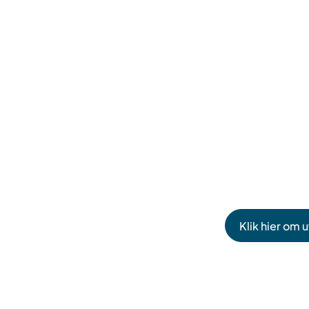
Klik hier om 
(Verwijst
naar
een
externe
website)