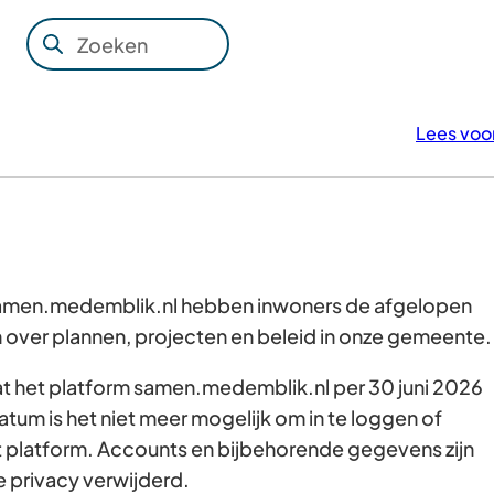
Zoeken
Wanneer
resultaten
beschikbaar
Lees voo
zijn
kun
je
hierdoor
navigeren
door
 samen.medemblik.nl hebben inwoners de afgelopen
pijl
over plannen, projecten en beleid in onze gemeente
omhoog
dat het platform samen.medemblik.nl per 30 juni 2026
en
atum is het niet meer mogelijk om in te loggen of
omlaag
t platform. Accounts en bijbehorende gegevens zijn
te
e privacy verwijderd.
gebruiken.