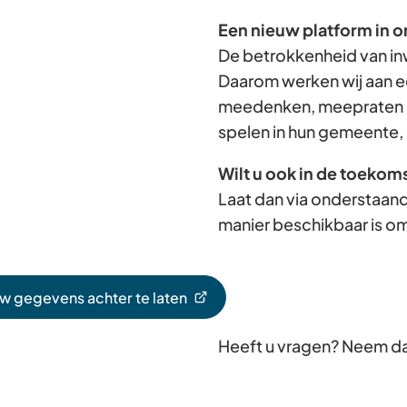
Een nieuw platform in o
De betrokkenheid van in
Daarom werken wij aan e
meedenken, meepraten e
spelen in hun gemeente, 
Wilt u ook in de toekom
Laat dan via onderstaand
manier beschikbaar is om
uw gegevens achter te laten
Heeft u vragen? Neem d