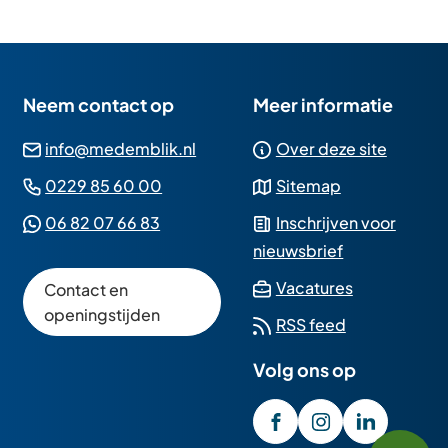
Neem contact op
Meer informatie
(Verwijst
info@medemblik.nl
Over deze site
naar
(Verwijst
0229 85 60 00
Sitemap
een
naar
(Verwijst
06 82 07 66 83
Inschrijven voor
e-
een
naar
nieuwsbrief
mailadres)
telefoonnummer)
een
(Verwijst
Vacatures
Contact en
Whatsapp
naar
openingstijden
RSS feed
telefoonnummer)
een
Volg ons op
externe
website)
/GemeenteMedembli
(Verwijst
gemeente_med
(Verwijst
gemeente
(Verwijst