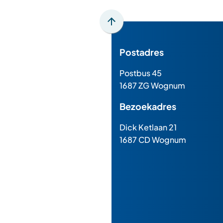
Scroll
naar
Postadres
boven
naar
Postbus 45
het
1687 ZG Wognum
begin
van
Bezoekadres
de
paginainhoud
Dick Ketlaan 21
1687 CD Wognum