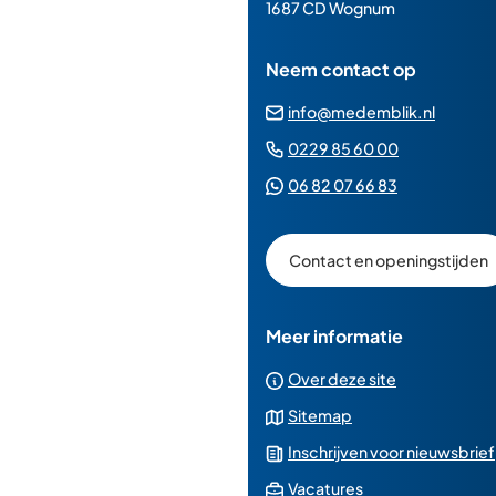
paginainhoud
1687 CD Wognum
Neem contact op
(Verwij
info@medemblik.nl
naar
(Verwijst
0229 85 60 00
een
naar
(Verwijst
06 82 07 66 83
e-
een
naar
mailad
telefoonn
een
Contact en openingstijden
Whatsapp
telefoonnu
Meer informatie
Over deze site
Sitemap
Inschrijven voor nieuwsbrief
(Verwijst
Vacatures