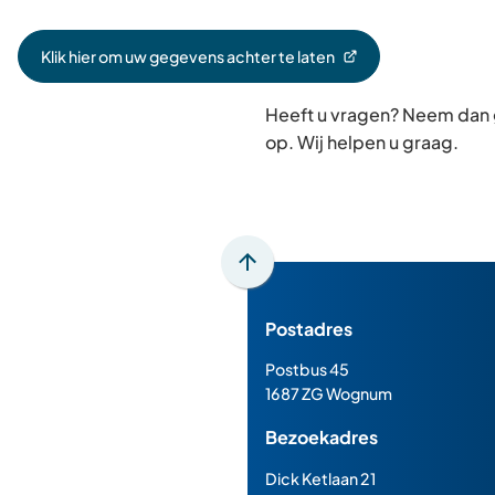
Klik hier om uw gegevens achter te laten
(Verwijst
naar
Heeft u vragen? Neem dan
een
externe
op. Wij helpen u graag.
website)
Scroll
naar
Postadres
boven
naar
Postbus 45
het
1687 ZG Wognum
begin
Bezoekadres
van
de
Dick Ketlaan 21