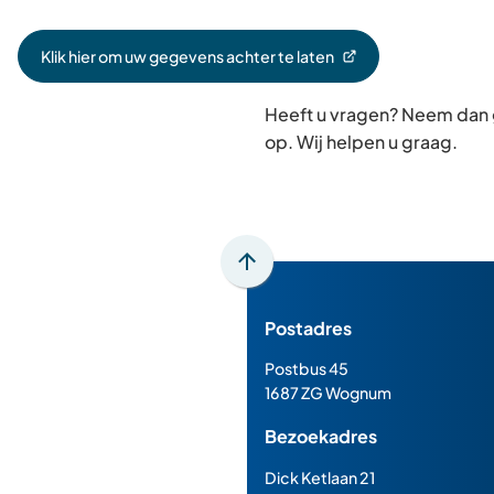
Klik hier om uw gegevens achter te laten
(Verwijst
naar
Heeft u vragen? Neem dan
een
externe
op. Wij helpen u graag.
website)
Scroll
naar
Postadres
boven
naar
Postbus 45
het
1687 ZG Wognum
begin
Bezoekadres
van
de
Dick Ketlaan 21