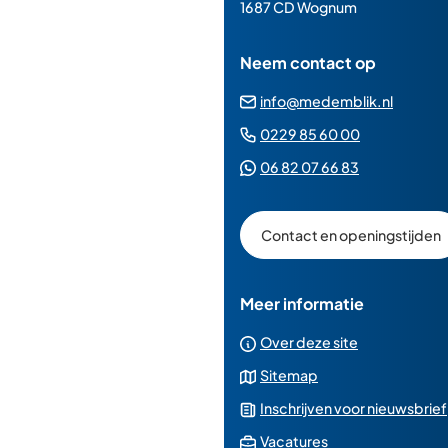
paginainhoud
1687 CD Wognum
Neem contact op
(Verwij
info@medemblik.nl
naar
(Verwijst
0229 85 60 00
een
naar
(Verwijst
06 82 07 66 83
e-
een
naar
mailad
telefoonn
een
Contact en openingstijden
Whatsapp
telefoonnu
Meer informatie
Over deze site
Sitemap
Inschrijven voor nieuwsbrief
(Verwijst
Vacatures