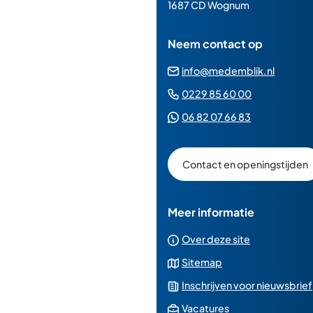
paginainhoud
1687 CD Wognum
Neem contact op
(Verwij
info@medemblik.nl
naar
(Verwijst
0229 85 60 00
een
naar
(Verwijst
06 82 07 66 83
e-
een
naar
mailad
telefoonn
een
Contact en openingstijden
Whatsapp
telefoonnu
Meer informatie
Over deze site
Sitemap
Inschrijven voor nieuwsbrief
(Verwijst
Vacatures