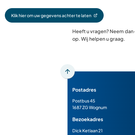
Klik hier om uw gegevens achter te laten
(Verwijst
naar
Heeft u vragen? Neem dan
een
externe
op. Wij helpen u graag.
website)
Scroll
naar
Postadres
boven
naar
Postbus 45
het
1687 ZG Wognum
begin
Bezoekadres
van
de
Dick Ketlaan 21