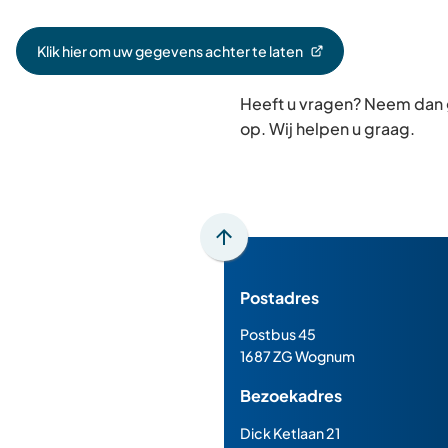
Klik hier om uw gegevens achter te laten
(Verwijst
naar
Heeft u vragen? Neem dan
een
externe
op. Wij helpen u graag.
website)
Scroll
naar
Postadres
boven
naar
Postbus 45
het
1687 ZG Wognum
begin
Bezoekadres
van
de
Dick Ketlaan 21