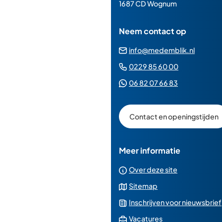
paginainhoud
1687 CD Wognum
Neem contact op
(Verwij
info@medemblik.nl
naar
(Verwijst
0229 85 60 00
een
naar
(Verwijst
06 82 07 66 83
e-
een
naar
mailad
telefoonn
een
Contact en openingstijden
Whatsapp
telefoonnu
Meer informatie
Over deze site
Sitemap
Inschrijven voor nieuwsbrief
(Verwijst
Vacatures