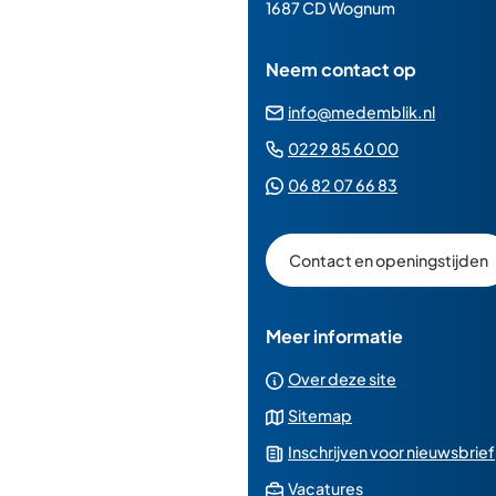
paginainhoud
1687 CD Wognum
Neem contact op
(Verwij
info@medemblik.nl
naar
(Verwijst
0229 85 60 00
een
naar
(Verwijst
06 82 07 66 83
e-
een
naar
mailad
telefoonn
een
Contact en openingstijden
Whatsapp
telefoonnu
Meer informatie
Over deze site
Sitemap
Inschrijven voor nieuwsbrief
(Verwijst
Vacatures