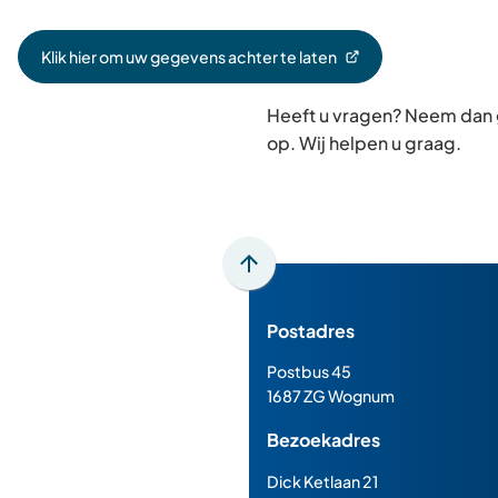
Klik hier om uw gegevens achter te laten
(Verwijst
naar
Heeft u vragen? Neem dan
een
externe
op. Wij helpen u graag.
website)
Scroll
naar
Postadres
boven
naar
Postbus 45
het
1687 ZG Wognum
begin
Bezoekadres
van
de
Dick Ketlaan 21