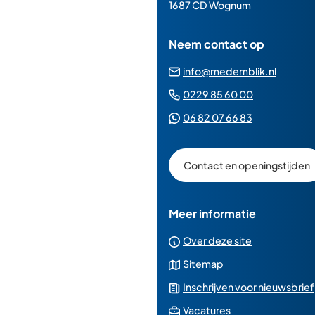
paginainhoud
1687 CD Wognum
Neem contact op
(Verwij
info@medemblik.nl
naar
(Verwijst
0229 85 60 00
een
naar
(Verwijst
06 82 07 66 83
e-
een
naar
mailad
telefoonn
een
Contact en openingstijden
Whatsapp
telefoonnu
Meer informatie
Over deze site
Sitemap
Inschrijven voor nieuwsbrief
(Verwijst
Vacatures