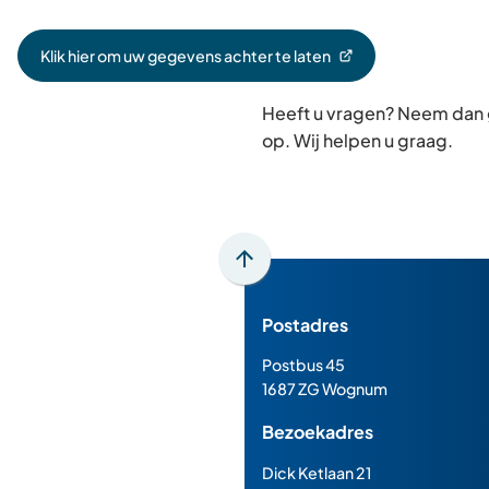
Klik hier om uw gegevens achter te laten
(Verwijst
naar
Heeft u vragen? Neem dan
een
externe
op. Wij helpen u graag.
website)
Scroll
naar
Postadres
boven
naar
Postbus 45
het
1687 ZG Wognum
begin
Bezoekadres
van
de
Dick Ketlaan 21