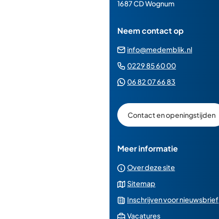
paginainhoud
1687 CD Wognum
Neem contact op
(Verwij
info@medemblik.nl
naar
(Verwijst
0229 85 60 00
een
naar
(Verwijst
06 82 07 66 83
e-
een
naar
mailad
telefoonn
een
Contact en openingstijden
Whatsapp
telefoonnu
Meer informatie
Over deze site
Sitemap
Inschrijven voor nieuwsbrief
(Verwijst
Vacatures