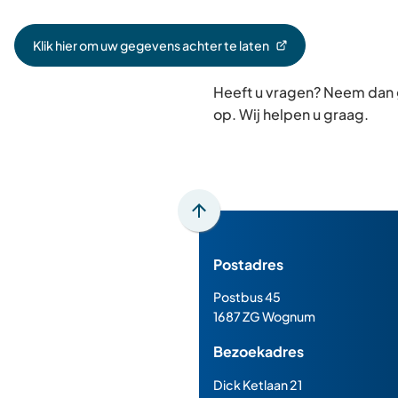
Klik hier om uw gegevens achter te laten
(Verwijst
naar
Heeft u vragen? Neem dan
een
externe
op. Wij helpen u graag.
website)
Scroll
naar
Postadres
boven
naar
Postbus 45
het
1687 ZG Wognum
begin
Bezoekadres
van
de
Dick Ketlaan 21