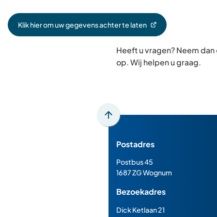
Klik hier om uw gegevens achter te laten
(Verwijst
naar
Heeft u vragen? Neem dan
een
externe
op. Wij helpen u graag.
website)
Scroll
naar
Postadres
boven
naar
Postbus 45
het
1687 ZG Wognum
begin
Bezoekadres
van
de
Dick Ketlaan 21