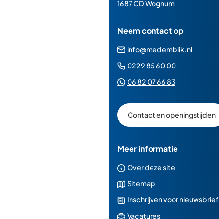
paginainhoud
1687 CD Wognum
Neem contact op
(Verwij
info@medemblik.nl
naar
(Verwijst
0229 85 60 00
een
naar
(Verwijst
06 82 07 66 83
e-
een
naar
mailad
telefoonn
een
Contact en openingstijden
Whatsapp
telefoonnu
Meer informatie
Over deze site
Sitemap
Inschrijven voor nieuwsbrief
(Verwijst
Vacatures