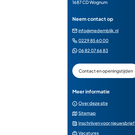
paginainhoud
1687 CD Wognum
Neem contact op
(Verwij
info@medemblik.nl
naar
(Verwijst
0229 85 60 00
een
naar
(Verwijst
06 82 07 66 83
e-
een
naar
mailad
telefoonn
een
Contact en openingstijden
Whatsapp
telefoonnu
Meer informatie
Over deze site
Sitemap
Inschrijven voor nieuwsbrief
(Verwijst
Vacatures