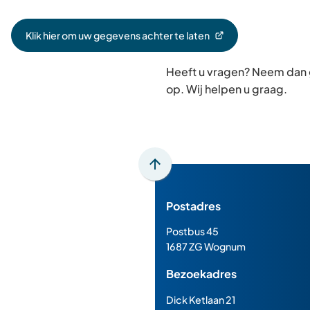
Klik hier om uw gegevens achter te laten
(Verwijst
naar
Heeft u vragen? Neem dan
een
externe
op. Wij helpen u graag.
website)
Scroll
naar
Postadres
boven
naar
Postbus 45
het
1687 ZG Wognum
begin
Bezoekadres
van
de
Dick Ketlaan 21