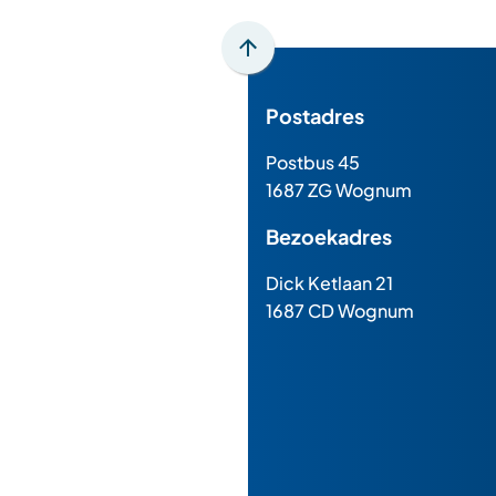
Scroll
naar
Postadres
boven
naar
Postbus 45
het
1687 ZG Wognum
begin
van
Bezoekadres
de
paginainhoud
Dick Ketlaan 21
1687 CD Wognum