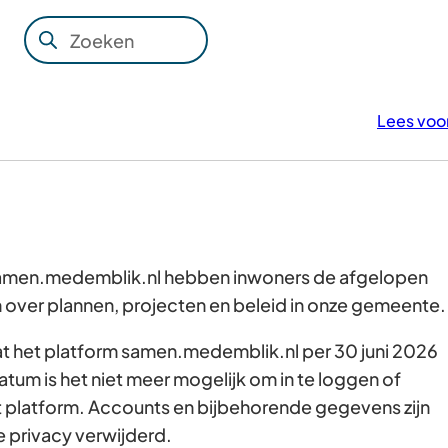
Zoeken
Wanneer
resultaten
beschikbaar
Lees voo
zijn
kun
je
hierdoor
navigeren
door
 samen.medemblik.nl hebben inwoners de afgelopen
pijl
over plannen, projecten en beleid in onze gemeente
omhoog
dat het platform samen.medemblik.nl per 30 juni 2026
en
atum is het niet meer mogelijk om in te loggen of
omlaag
t platform. Accounts en bijbehorende gegevens zijn
te
e privacy verwijderd.
gebruiken.