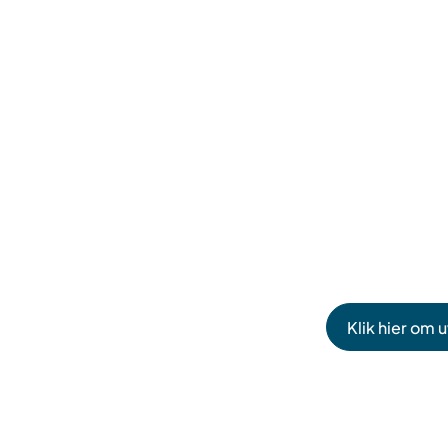
Klik hier om 
(Verwijst
naar
een
externe
website)