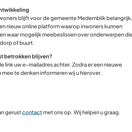
Gebruik
ntwikkeling
de
woners blijft voor de gemeente Medemblik belangrijk
enter-
en nieuw online platform waarop inwoners kunnen
toets
n waar mogelijk meebeslissen over onderwerpen di
om
dorp of buurt.
een
st betrokken blijven?
waarde
e link uw e-mailadres achter. Zodra er een nieuwe
te
 mee te denken informeren wij u hierover.
selecteren.
an gerust
contact
met ons op. Wij helpen u graag.