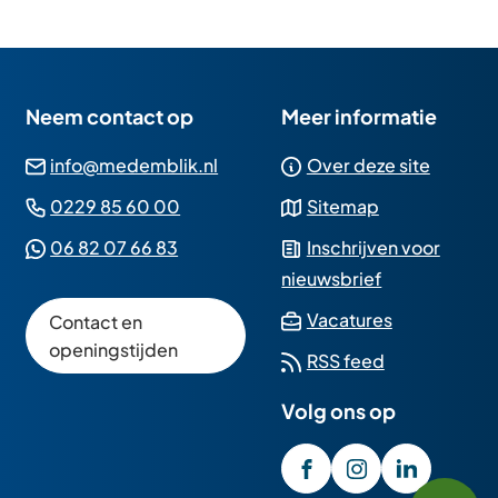
Neem contact op
Meer informatie
(Verwijst
info@medemblik.nl
Over deze site
naar
(Verwijst
0229 85 60 00
Sitemap
een
naar
(Verwijst
06 82 07 66 83
Inschrijven voor
e-
een
naar
nieuwsbrief
mailadres)
telefoonnummer)
een
(Verwijst
Vacatures
Contact en
Whatsapp
naar
openingstijden
RSS feed
telefoonnummer)
een
Volg ons op
externe
website)
/GemeenteMedembli
(Verwijst
gemeente_med
(Verwijst
gemeente
(Verwijst