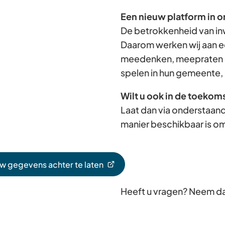
Een nieuw platform in o
De betrokkenheid van in
Daarom werken wij aan e
meedenken, meepraten e
spelen in hun gemeente, 
Wilt u ook in de toekom
Laat dan via onderstaand
manier beschikbaar is om
uw gegevens achter te laten
Heeft u vragen? Neem d