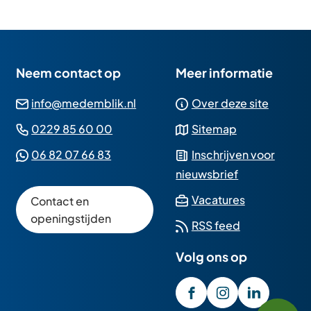
Neem contact op
Meer informatie
(Verwijst
info@medemblik.nl
Over deze site
naar
(Verwijst
0229 85 60 00
Sitemap
een
naar
(Verwijst
06 82 07 66 83
Inschrijven voor
e-
een
naar
nieuwsbrief
mailadres)
telefoonnummer)
een
(Verwijst
Vacatures
Contact en
Whatsapp
naar
openingstijden
RSS feed
telefoonnummer)
een
Volg ons op
externe
website)
/GemeenteMedembli
(Verwijst
gemeente_med
(Verwijst
gemeente
(Verwijst