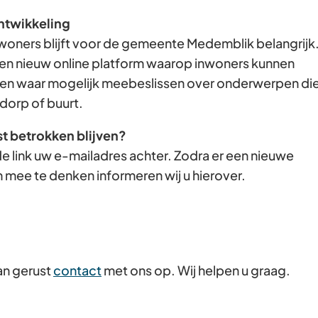
Gebruik
ntwikkeling
de
woners blijft voor de gemeente Medemblik belangrijk
enter-
en nieuw online platform waarop inwoners kunnen
toets
n waar mogelijk meebeslissen over onderwerpen di
om
dorp of buurt.
een
st betrokken blijven?
waarde
e link uw e-mailadres achter. Zodra er een nieuwe
te
 mee te denken informeren wij u hierover.
selecteren.
an gerust
contact
met ons op. Wij helpen u graag.