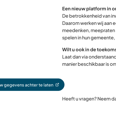
Een nieuw platform in o
De betrokkenheid van in
Daarom werken wij aan e
meedenken, meepraten e
spelen in hun gemeente, 
Wilt u ook in de toekom
Laat dan via onderstaand
manier beschikbaar is om
uw gegevens achter te laten
Heeft u vragen? Neem d