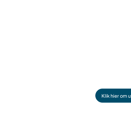
Klik hier om 
(Verwijst
naar
een
externe
website)