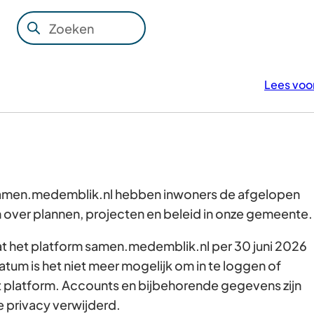
Zoeken
Wanneer
resultaten
beschikbaar
Lees voo
zijn
kun
je
hierdoor
navigeren
door
 samen.medemblik.nl hebben inwoners de afgelopen
pijl
over plannen, projecten en beleid in onze gemeente
omhoog
dat het platform samen.medemblik.nl per 30 juni 2026
en
atum is het niet meer mogelijk om in te loggen of
omlaag
t platform. Accounts en bijbehorende gegevens zijn
te
e privacy verwijderd.
gebruiken.