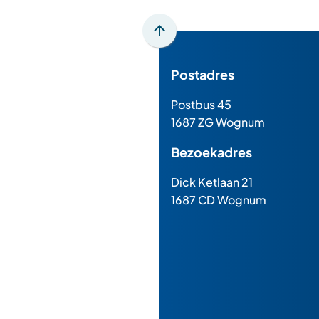
Scroll
naar
Postadres
boven
naar
Postbus 45
het
1687 ZG Wognum
begin
van
Bezoekadres
de
paginainhoud
Dick Ketlaan 21
1687 CD Wognum