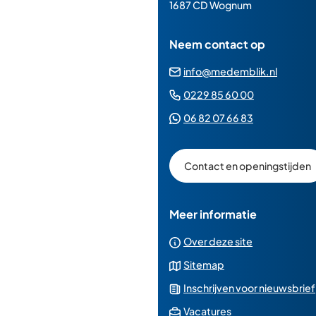
paginainhoud
1687 CD Wognum
Neem contact op
(Verwij
info@medemblik.nl
naar
(Verwijst
0229 85 60 00
een
naar
(Verwijst
06 82 07 66 83
e-
een
naar
mailad
telefoonn
een
Contact en openingstijden
Whatsapp
telefoonnu
Meer informatie
Over deze site
Sitemap
Inschrijven voor nieuwsbrief
(Verwijst
Vacatures