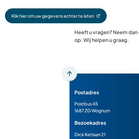
Klik hier om uw gegevens achter te laten
(Verwijst
naar
Heeft u vragen? Neem dan
een
externe
op. Wij helpen u graag.
website)
Scroll
naar
Postadres
boven
naar
Postbus 45
het
1687 ZG Wognum
begin
Bezoekadres
van
de
Dick Ketlaan 21