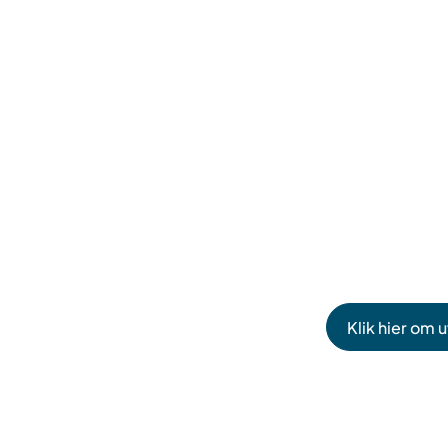
Klik hier om 
(Verwijst
naar
een
externe
website)