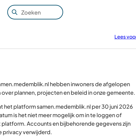
Zoeken
Wanneer
resultaten
beschikbaar
Lees voo
zijn
kun
je
hierdoor
navigeren
door
 samen.medemblik.nl hebben inwoners de afgelopen
pijl
over plannen, projecten en beleid in onze gemeente
omhoog
dat het platform samen.medemblik.nl per 30 juni 2026
en
atum is het niet meer mogelijk om in te loggen of
omlaag
t platform. Accounts en bijbehorende gegevens zijn
te
e privacy verwijderd.
gebruiken.