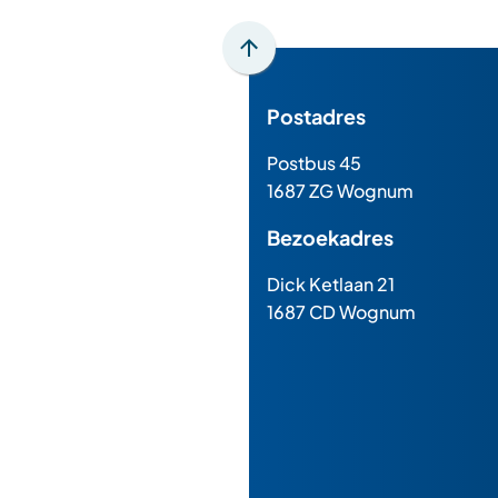
Scroll
naar
Postadres
boven
naar
Postbus 45
het
1687 ZG Wognum
begin
van
Bezoekadres
de
paginainhoud
Dick Ketlaan 21
1687 CD Wognum