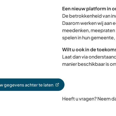
Een nieuw platform in o
De betrokkenheid van in
Daarom werken wij aan e
meedenken, meepraten e
spelen in hun gemeente, 
Wilt u ook in de toekom
Laat dan via onderstaand
manier beschikbaar is om
uw gegevens achter te laten
Heeft u vragen? Neem d