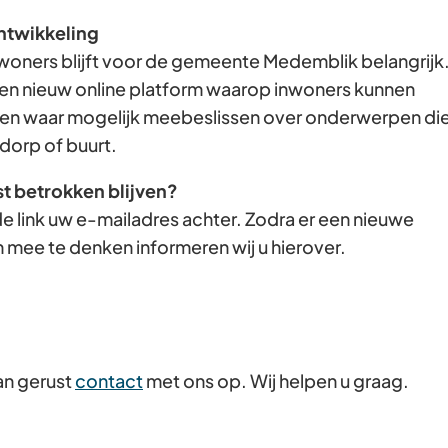
Gebruik
ntwikkeling
de
woners blijft voor de gemeente Medemblik belangrijk
enter-
en nieuw online platform waarop inwoners kunnen
toets
n waar mogelijk meebeslissen over onderwerpen di
om
dorp of buurt.
een
st betrokken blijven?
waarde
e link uw e-mailadres achter. Zodra er een nieuwe
te
 mee te denken informeren wij u hierover.
selecteren.
an gerust
contact
met ons op. Wij helpen u graag.