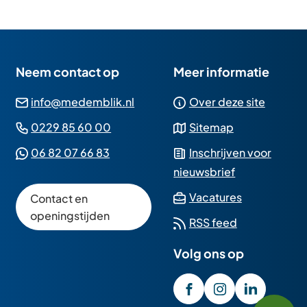
Neem contact op
Meer informatie
(Verwijst
info@medemblik.nl
Over deze site
naar
(Verwijst
0229 85 60 00
Sitemap
een
naar
(Verwijst
06 82 07 66 83
Inschrijven voor
e-
een
naar
nieuwsbrief
mailadres)
telefoonnummer)
een
(Verwijst
Vacatures
Contact en
Whatsapp
naar
openingstijden
RSS feed
telefoonnummer)
een
Volg ons op
externe
website)
/GemeenteMedembli
(Verwijst
gemeente_med
(Verwijst
gemeente
(Verwijst