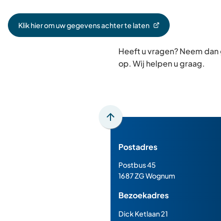
Klik hier om uw gegevens achter te laten
(Verwijst
naar
Heeft u vragen? Neem dan
een
externe
op. Wij helpen u graag.
website)
Scroll
naar
Postadres
boven
naar
Postbus 45
het
1687 ZG Wognum
begin
Bezoekadres
van
de
Dick Ketlaan 21