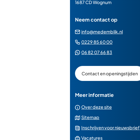
paginainhoud
1687 CD Wognum
Neem contact op
(Verwij
info@medemblik.nl
naar
(Verwijst
0229 85 60 00
een
naar
(Verwijst
06 82 07 66 83
e-
een
naar
mailad
telefoonn
een
Contact en openingstijden
Whatsapp
telefoonnu
Meer informatie
Over deze site
Sitemap
Inschrijven voor nieuwsbrief
(Verwijst
Vacatures