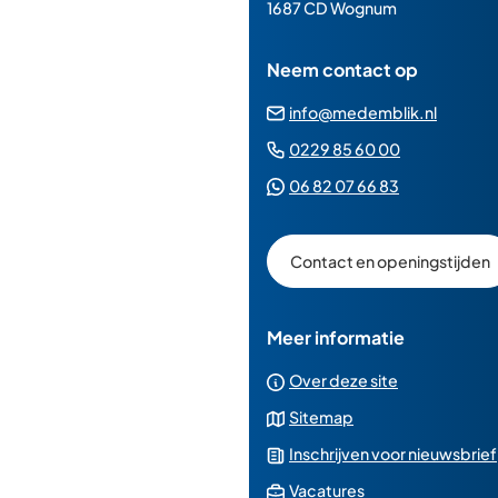
paginainhoud
1687 CD Wognum
Neem contact op
(Verwij
info@medemblik.nl
naar
(Verwijst
0229 85 60 00
een
naar
(Verwijst
06 82 07 66 83
e-
een
naar
mailad
telefoonn
een
Contact en openingstijden
Whatsapp
telefoonnu
Meer informatie
Over deze site
Sitemap
Inschrijven voor nieuwsbrief
(Verwijst
Vacatures