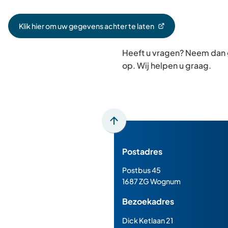
Klik hier om uw gegevens achter te laten
(Verwijst
naar
Heeft u vragen? Neem dan
een
externe
op. Wij helpen u graag.
website)
Scroll
naar
Postadres
boven
naar
Postbus 45
het
1687 ZG Wognum
begin
Bezoekadres
van
de
Dick Ketlaan 21