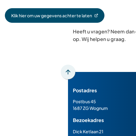
Klik hier om uw gegevens achter te laten
(Verwijst
naar
Heeft u vragen? Neem dan
een
externe
op. Wij helpen u graag.
website)
Scroll
naar
Postadres
boven
naar
Postbus 45
het
1687 ZG Wognum
begin
Bezoekadres
van
de
Dick Ketlaan 21