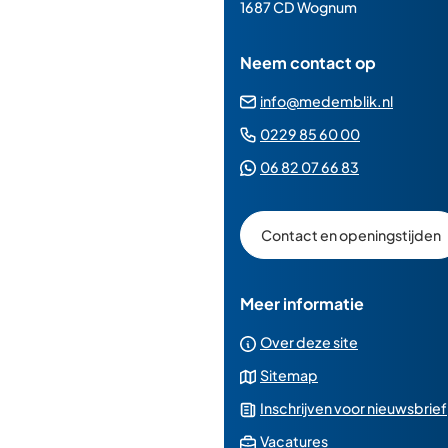
paginainhoud
1687 CD Wognum
Neem contact op
(Verwij
info@medemblik.nl
naar
(Verwijst
0229 85 60 00
een
naar
(Verwijst
06 82 07 66 83
e-
een
naar
mailad
telefoonn
een
Contact en openingstijden
Whatsapp
telefoonnu
Meer informatie
Over deze site
Sitemap
Inschrijven voor nieuwsbrief
(Verwijst
Vacatures