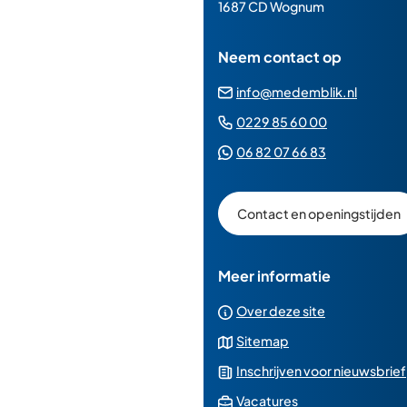
paginainhoud
1687 CD Wognum
Neem contact op
(Verwij
info@medemblik.nl
naar
(Verwijst
0229 85 60 00
een
naar
(Verwijst
06 82 07 66 83
e-
een
naar
mailad
telefoonn
een
Contact en openingstijden
Whatsapp
telefoonnu
Meer informatie
Over deze site
Sitemap
Inschrijven voor nieuwsbrief
(Verwijst
Vacatures