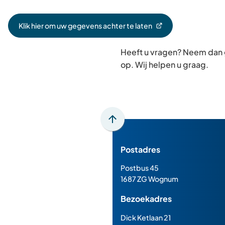
Klik hier om uw gegevens achter te laten
(Verwijst
naar
Heeft u vragen? Neem dan
een
externe
op. Wij helpen u graag.
website)
Scroll
naar
Postadres
boven
naar
Postbus 45
het
1687 ZG Wognum
begin
Bezoekadres
van
de
Dick Ketlaan 21