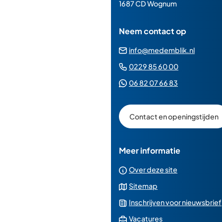
paginainhoud
1687 CD Wognum
Neem contact op
(Verwij
info@medemblik.nl
naar
(Verwijst
0229 85 60 00
een
naar
(Verwijst
06 82 07 66 83
e-
een
naar
mailad
telefoonn
een
Contact en openingstijden
Whatsapp
telefoonnu
Meer informatie
Over deze site
Sitemap
Inschrijven voor nieuwsbrief
(Verwijst
Vacatures