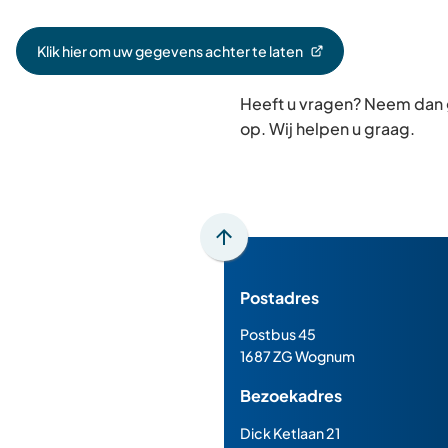
Klik hier om uw gegevens achter te laten
(Verwijst
naar
Heeft u vragen? Neem dan
een
externe
op. Wij helpen u graag.
website)
Scroll
naar
Postadres
boven
naar
Postbus 45
het
1687 ZG Wognum
begin
Bezoekadres
van
de
Dick Ketlaan 21