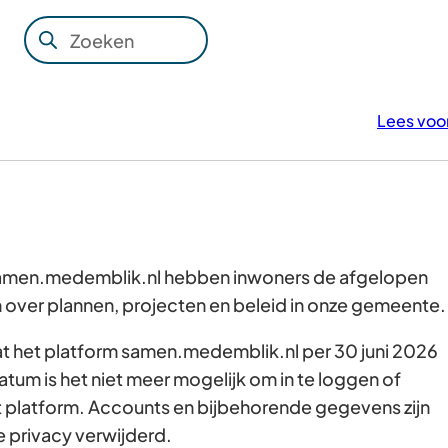
Zoeken
Wanneer
resultaten
beschikbaar
Lees voo
zijn
kun
je
hierdoor
navigeren
door
 samen.medemblik.nl hebben inwoners de afgelopen
pijl
over plannen, projecten en beleid in onze gemeente
omhoog
dat het platform samen.medemblik.nl per 30 juni 2026
en
atum is het niet meer mogelijk om in te loggen of
omlaag
t platform. Accounts en bijbehorende gegevens zijn
te
e privacy verwijderd.
gebruiken.