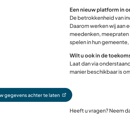
Een nieuw platform in o
De betrokkenheid van in
Daarom werken wij aan e
meedenken, meepraten e
spelen in hun gemeente, 
Wilt u ook in de toekom
Laat dan via onderstaand
manier beschikbaar is om
uw gegevens achter te laten
Heeft u vragen? Neem d