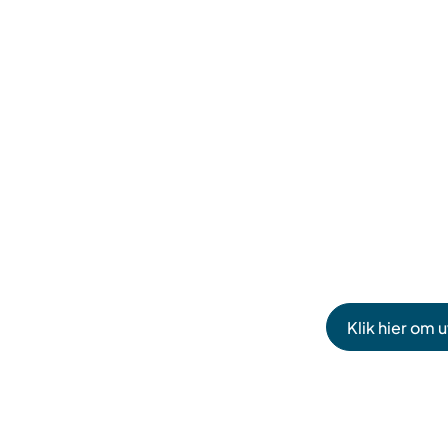
Klik hier om 
(Verwijst
naar
een
externe
website)