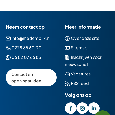
Neem contact op
Meer informatie
(Verwijst
info@medemblik.nl
Over deze site
naar
(Verwijst
0229 85 60 00
Sitemap
een
naar
(Verwijst
06 82 07 66 83
Inschrijven voor
e-
een
naar
nieuwsbrief
mailadres)
telefoonnummer)
een
(Verwijst
Vacatures
Contact en
Whatsapp
naar
openingstijden
RSS feed
telefoonnummer)
een
Volg ons op
externe
website)
/GemeenteMedembli
(Verwijst
gemeente_med
(Verwijst
gemeente
(Verwijst