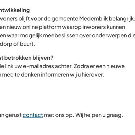
Gebruik
ntwikkeling
de
woners blijft voor de gemeente Medemblik belangrijk
enter-
en nieuw online platform waarop inwoners kunnen
toets
n waar mogelijk meebeslissen over onderwerpen di
om
dorp of buurt.
een
st betrokken blijven?
waarde
e link uw e-mailadres achter. Zodra er een nieuwe
te
 mee te denken informeren wij u hierover.
selecteren.
an gerust
contact
met ons op. Wij helpen u graag.