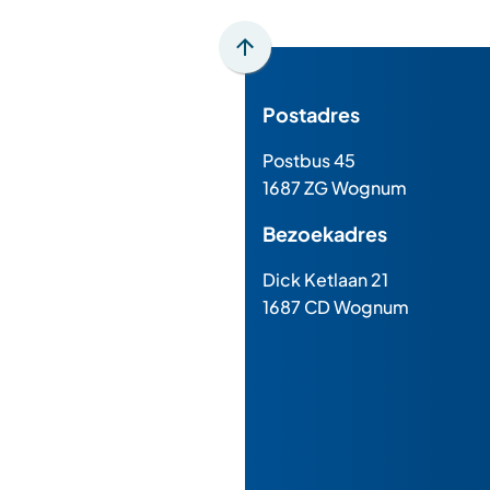
Scroll
naar
Postadres
boven
naar
Postbus 45
het
1687 ZG Wognum
begin
van
Bezoekadres
de
paginainhoud
Dick Ketlaan 21
1687 CD Wognum