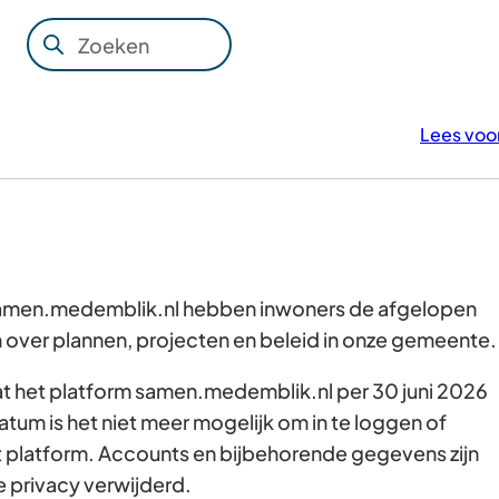
Zoeken
Wanneer
resultaten
beschikbaar
Lees voo
zijn
kun
je
hierdoor
navigeren
door
 samen.medemblik.nl hebben inwoners de afgelopen
pijl
over plannen, projecten en beleid in onze gemeente
omhoog
dat het platform samen.medemblik.nl per 30 juni 2026
en
atum is het niet meer mogelijk om in te loggen of
omlaag
t platform. Accounts en bijbehorende gegevens zijn
te
e privacy verwijderd.
gebruiken.