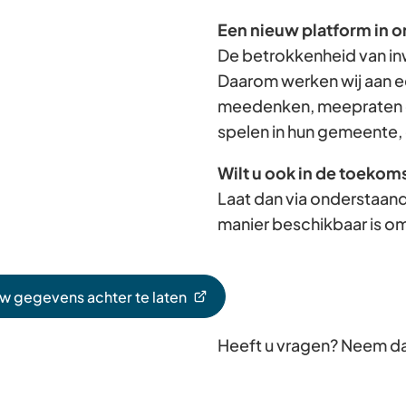
Een nieuw platform in o
De betrokkenheid van in
Daarom werken wij aan e
meedenken, meepraten e
spelen in hun gemeente, 
Wilt u ook in de toekom
Laat dan via onderstaand
manier beschikbaar is om
uw gegevens achter te laten
Heeft u vragen? Neem d