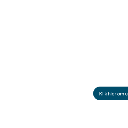
Klik hier om 
(Verwijst
naar
een
externe
website)