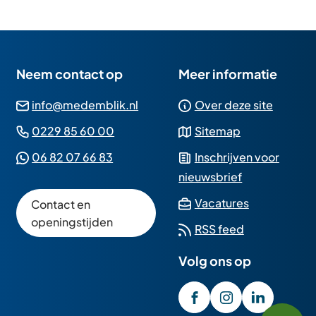
Neem contact op
Meer informatie
(Verwijst
info@medemblik.nl
Over deze site
naar
(Verwijst
0229 85 60 00
Sitemap
een
naar
(Verwijst
06 82 07 66 83
Inschrijven voor
e-
een
naar
nieuwsbrief
mailadres)
telefoonnummer)
een
(Verwijst
Vacatures
Contact en
Whatsapp
naar
openingstijden
RSS feed
telefoonnummer)
een
Volg ons op
externe
website)
/GemeenteMedembli
(Verwijst
gemeente_med
(Verwijst
gemeente
(Verwijst