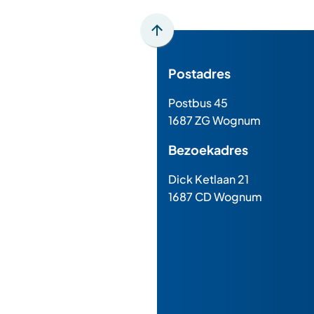
Scroll
naar
Postadres
boven
naar
Postbus 45
het
1687 ZG Wognum
begin
van
Bezoekadres
de
paginainhoud
Dick Ketlaan 21
1687 CD Wognum