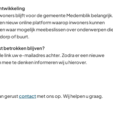
Gebruik
ntwikkeling
de
woners blijft voor de gemeente Medemblik belangrijk
enter-
en nieuw online platform waarop inwoners kunnen
toets
n waar mogelijk meebeslissen over onderwerpen di
om
dorp of buurt.
een
st betrokken blijven?
waarde
e link uw e-mailadres achter. Zodra er een nieuwe
te
 mee te denken informeren wij u hierover.
selecteren.
an gerust
contact
met ons op. Wij helpen u graag.