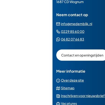
paginainhoud
1687 CD Wognum
Neem contact op
(Verwij
info@medemblik.nl
naar
(Verwijst
0229 85 60 00
een
naar
(Verwijst
06 82 07 66 83
e-
een
naar
mailad
telefoonn
een
Contact en openingstijden
Whatsapp
telefoonnu
Meer informatie
Over deze site
Sitemap
Inschrijven voor nieuwsbrief
(Verwijst
Vacatures