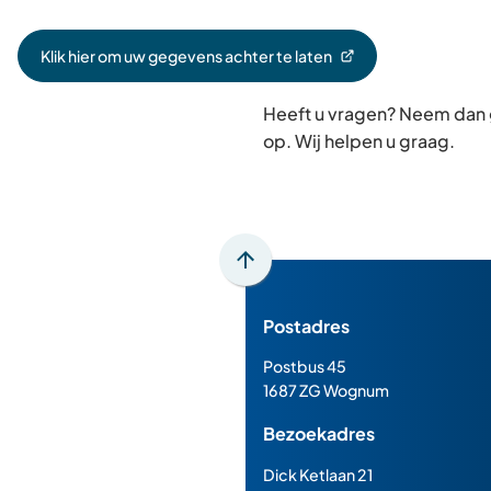
Klik hier om uw gegevens achter te laten
(Verwijst
naar
Heeft u vragen? Neem dan
een
externe
op. Wij helpen u graag.
website)
Scroll
naar
Postadres
boven
naar
Postbus 45
het
1687 ZG Wognum
begin
Bezoekadres
van
de
Dick Ketlaan 21