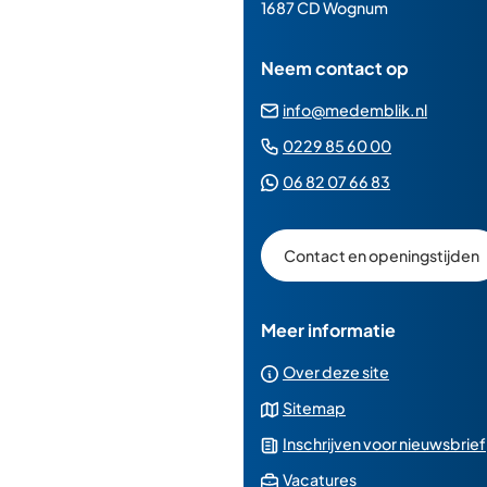
paginainhoud
1687 CD Wognum
Neem contact op
(Verwij
info@medemblik.nl
naar
(Verwijst
0229 85 60 00
een
naar
(Verwijst
06 82 07 66 83
e-
een
naar
mailad
telefoonn
een
Contact en openingstijden
Whatsapp
telefoonnu
Meer informatie
Over deze site
Sitemap
Inschrijven voor nieuwsbrief
(Verwijst
Vacatures