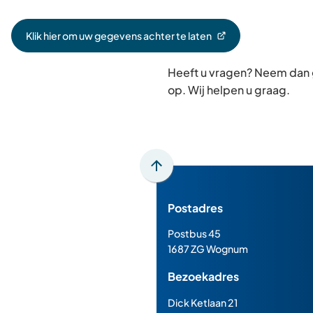
Klik hier om uw gegevens achter te laten
(Verwijst
naar
Heeft u vragen? Neem dan
een
externe
op. Wij helpen u graag.
website)
Scroll
naar
Postadres
boven
naar
Postbus 45
het
1687 ZG Wognum
begin
Bezoekadres
van
de
Dick Ketlaan 21