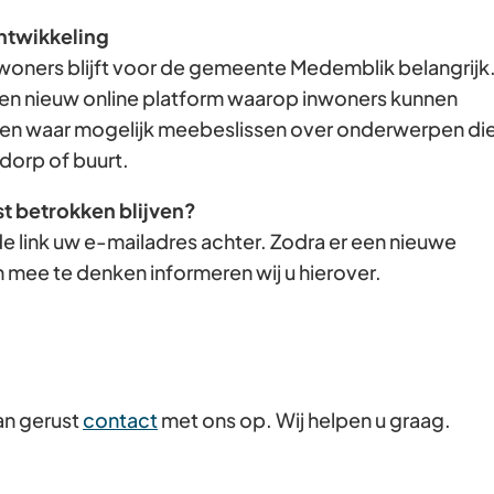
Gebruik
ntwikkeling
de
woners blijft voor de gemeente Medemblik belangrijk
enter-
en nieuw online platform waarop inwoners kunnen
toets
n waar mogelijk meebeslissen over onderwerpen di
om
dorp of buurt.
een
st betrokken blijven?
waarde
e link uw e-mailadres achter. Zodra er een nieuwe
te
 mee te denken informeren wij u hierover.
selecteren.
an gerust
contact
met ons op. Wij helpen u graag.