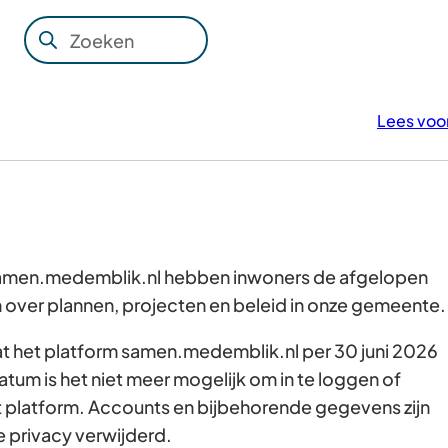
Zoeken
Wanneer
resultaten
beschikbaar
Lees voo
zijn
kun
je
hierdoor
navigeren
door
 samen.medemblik.nl hebben inwoners de afgelopen
pijl
over plannen, projecten en beleid in onze gemeente
omhoog
dat het platform samen.medemblik.nl per 30 juni 2026
en
atum is het niet meer mogelijk om in te loggen of
omlaag
t platform. Accounts en bijbehorende gegevens zijn
te
e privacy verwijderd.
gebruiken.