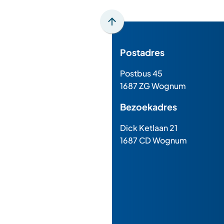
Scroll
naar
Postadres
boven
naar
Postbus 45
het
1687 ZG Wognum
begin
van
Bezoekadres
de
paginainhoud
Dick Ketlaan 21
1687 CD Wognum