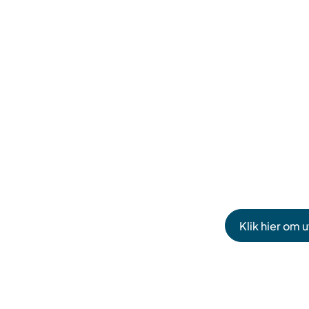
Klik hier om 
(Verwijst
naar
een
externe
website)