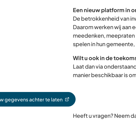
Een nieuw platform in o
De betrokkenheid van in
Daarom werken wij aan e
meedenken, meepraten e
spelen in hun gemeente, 
Wilt u ook in de toekom
Laat dan via onderstaand
manier beschikbaar is om
uw gegevens achter te laten
Heeft u vragen? Neem d