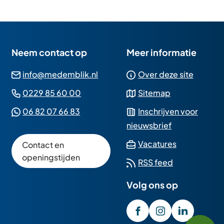
Neem contact op
Meer informatie
(Verwijst
info@medemblik.nl
Over deze site
naar
(Verwijst
0229 85 60 00
Sitemap
een
naar
(Verwijst
06 82 07 66 83
Inschrijven voor
e-
een
naar
nieuwsbrief
mailadres)
telefoonnummer)
een
(Verwijst
Vacatures
Contact en
Whatsapp
naar
openingstijden
RSS feed
telefoonnummer)
een
Volg ons op
externe
website)
/GemeenteMedembli
(Verwijst
gemeente_med
(Verwijst
gemeente
(Verwijst