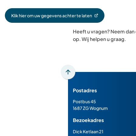
Klik hier om uw gegevens achter te laten
(Verwijst
naar
Heeft u vragen? Neem dan
een
externe
op. Wij helpen u graag.
website)
Scroll
naar
Postadres
boven
naar
Postbus 45
het
1687 ZG Wognum
begin
Bezoekadres
van
de
Dick Ketlaan 21