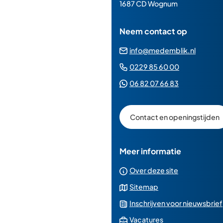
paginainhoud
1687 CD Wognum
Neem contact op
(Verwij
info@medemblik.nl
naar
(Verwijst
0229 85 60 00
een
naar
(Verwijst
06 82 07 66 83
e-
een
naar
mailad
telefoonn
een
Contact en openingstijden
Whatsapp
telefoonnu
Meer informatie
Over deze site
Sitemap
Inschrijven voor nieuwsbrief
(Verwijst
Vacatures