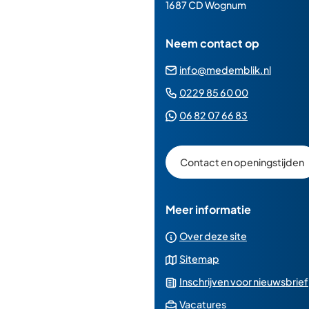
paginainhoud
1687 CD Wognum
Neem contact op
(Verwij
info@medemblik.nl
naar
(Verwijst
0229 85 60 00
een
naar
(Verwijst
06 82 07 66 83
e-
een
naar
mailad
telefoonn
een
Contact en openingstijden
Whatsapp
telefoonnu
Meer informatie
Over deze site
Sitemap
Inschrijven voor nieuwsbrief
(Verwijst
Vacatures