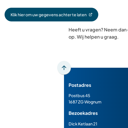
Klik hier om uw gegevens achter te laten
(Verwijst
naar
Heeft u vragen? Neem dan
een
externe
op. Wij helpen u graag.
website)
Scroll
naar
Postadres
boven
naar
Postbus 45
het
1687 ZG Wognum
begin
Bezoekadres
van
de
Dick Ketlaan 21