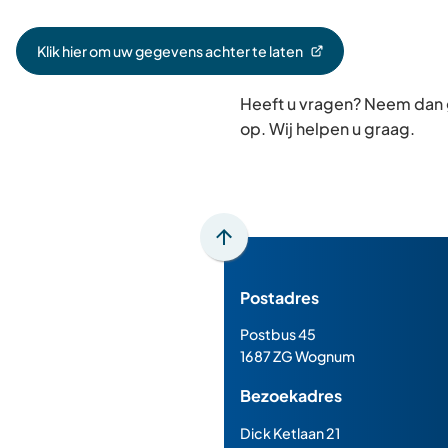
Klik hier om uw gegevens achter te laten
(Verwijst
naar
Heeft u vragen? Neem dan
een
externe
op. Wij helpen u graag.
website)
Scroll
naar
Postadres
boven
naar
Postbus 45
het
1687 ZG Wognum
begin
Bezoekadres
van
de
Dick Ketlaan 21