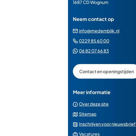
paginainhoud
1687 CD Wognum
Neem contact op
(Verwij
info@medemblik.nl
naar
(Verwijst
0229 85 60 00
een
naar
(Verwijst
06 82 07 66 83
e-
een
naar
mailad
telefoonn
een
Contact en openingstijden
Whatsapp
telefoonnu
Meer informatie
Over deze site
Sitemap
Inschrijven voor nieuwsbrief
(Verwijst
Vacatures