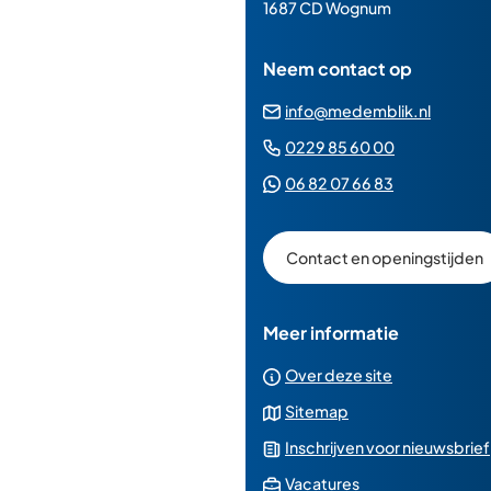
paginainhoud
1687 CD Wognum
Neem contact op
(Verwij
info@medemblik.nl
naar
(Verwijst
0229 85 60 00
een
naar
(Verwijst
06 82 07 66 83
e-
een
naar
mailad
telefoonn
een
Contact en openingstijden
Whatsapp
telefoonnu
Meer informatie
Over deze site
Sitemap
Inschrijven voor nieuwsbrief
(Verwijst
Vacatures