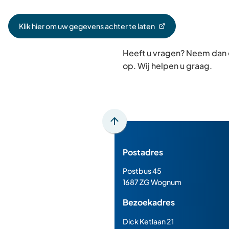
Klik hier om uw gegevens achter te laten
(Verwijst
naar
Heeft u vragen? Neem dan
een
externe
op. Wij helpen u graag.
website)
Scroll
naar
Postadres
boven
naar
Postbus 45
het
1687 ZG Wognum
begin
Bezoekadres
van
de
Dick Ketlaan 21