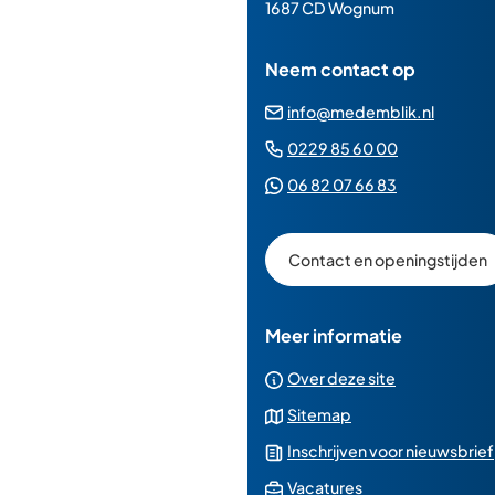
paginainhoud
1687 CD Wognum
Neem contact op
(Verwij
info@medemblik.nl
naar
(Verwijst
0229 85 60 00
een
naar
(Verwijst
06 82 07 66 83
e-
een
naar
mailad
telefoonn
een
Contact en openingstijden
Whatsapp
telefoonnu
Meer informatie
Over deze site
Sitemap
Inschrijven voor nieuwsbrief
(Verwijst
Vacatures