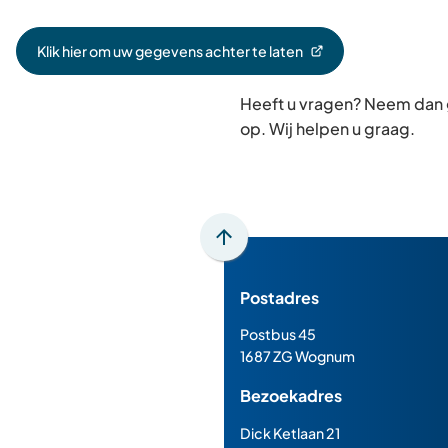
Klik hier om uw gegevens achter te laten
(Verwijst
naar
Heeft u vragen? Neem dan
een
externe
op. Wij helpen u graag.
website)
Scroll
naar
Postadres
boven
naar
Postbus 45
het
1687 ZG Wognum
begin
Bezoekadres
van
de
Dick Ketlaan 21