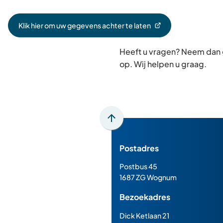
Klik hier om uw gegevens achter te laten
(Verwijst
naar
Heeft u vragen? Neem dan
een
externe
op. Wij helpen u graag.
website)
Scroll
naar
Postadres
boven
naar
Postbus 45
het
1687 ZG Wognum
begin
Bezoekadres
van
de
Dick Ketlaan 21