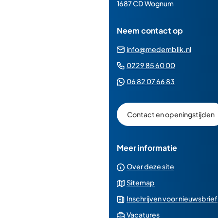
paginainhoud
1687 CD Wognum
Neem contact op
(Verwij
info@medemblik.nl
naar
(Verwijst
0229 85 60 00
een
naar
(Verwijst
06 82 07 66 83
e-
een
naar
mailad
telefoonn
een
Contact en openingstijden
Whatsapp
telefoonnu
Meer informatie
Over deze site
Sitemap
Inschrijven voor nieuwsbrief
(Verwijst
Vacatures