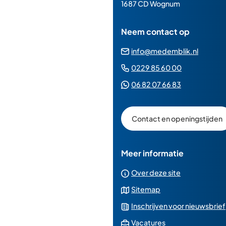
paginainhoud
1687 CD Wognum
Neem contact op
(Verwij
info@medemblik.nl
naar
(Verwijst
0229 85 60 00
een
naar
(Verwijst
06 82 07 66 83
e-
een
naar
mailad
telefoonn
een
Contact en openingstijden
Whatsapp
telefoonnu
Meer informatie
Over deze site
Sitemap
Inschrijven voor nieuwsbrief
(Verwijst
Vacatures