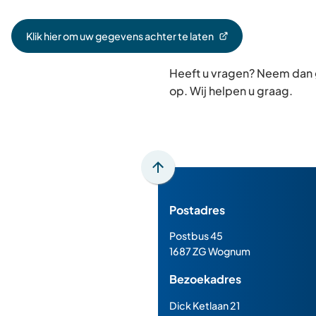
Klik hier om uw gegevens achter te laten
(Verwijst
naar
Heeft u vragen? Neem dan
een
externe
op. Wij helpen u graag.
website)
Scroll
naar
Postadres
boven
naar
Postbus 45
het
1687 ZG Wognum
begin
Bezoekadres
van
de
Dick Ketlaan 21