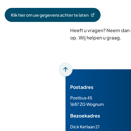
Klik hier om uw gegevens achter te laten
(Verwijst
naar
Heeft u vragen? Neem dan
een
externe
op. Wij helpen u graag.
website)
Scroll
naar
Postadres
boven
naar
Postbus 45
het
1687 ZG Wognum
begin
Bezoekadres
van
de
Dick Ketlaan 21