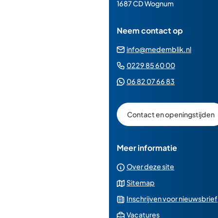
paginainhoud
1687 CD Wognum
Neem contact op
(Verwij
info@medemblik.nl
naar
(Verwijst
0229 85 60 00
een
naar
(Verwijst
06 82 07 66 83
e-
een
naar
mailad
telefoonn
een
Contact en openingstijden
Whatsapp
telefoonnu
Meer informatie
Over deze site
Sitemap
Inschrijven voor nieuwsbrief
(Verwijst
Vacatures